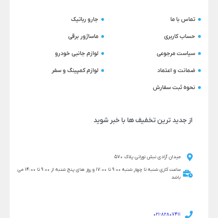
تماس با ما
جارو رباتیک
حساب کاربری
ماساژور برقی
سیاست مرجوعی
لوازم جانبی خودرو
ضمانت و اعتماد
لوازم کمپینگ و سفر
نحوه ثبت سفارش
از جدید ترین تخفیف ها با خبر شوید
میدان آزادی نبش نورانی پلاک 570
ساعت کاری شنبه تا چهار شنبه 9:00 تا 17:00 و روز های پنج شنبه از 9:00 تا 14:00 می
باشد
021-82807411