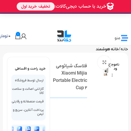
2,000,000 تومان تخفیف،
با خرید بالای 6 تومان از دیجی پی
CAPLLM
0
0
تومان
منو
خانه
خانه هوشمند
بزرگنمایی تصویر
ناموج
فلاسک شیائومی
ود
خرید راحت و اقساطی
Xiaomi Mijia
Portable Electric
ارسال توسط فروشگاه
Cup 2
گارانتی اصالت و سلامت
کالا
قیمت منصفانه و رقابتی
پرداخت آنلاین، سریع و
ایمن