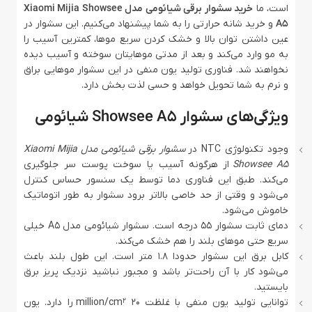
است، ما
خرید سشوار برقی شیائومی مدل Xiaomi Mijia Showsee
A5
و خرید شانه حرارتی را به شما پیشنهاد می‌کنیم. این سشوار در
عین داشتن توان بالا و خشک کردن سریع موها، کمترین آسیب را
به مو وارد می‌کند و بعد از مدتی موهایتان سوخته و آسیب دیده
نخواهند شد. فناوری تولید یون منفی در این سشوار موهایی براق
و نرم به شما تحویل خواهد و حسی لذت بخش دارد.
ویژگی‌های سشوار Showsee A5 شیائومی
وجود تکنولوژی NTC در
سشوار برقی شیائومی مدل Xiaomi Mijia
Showsee A5
از هرگونه آسیب یا سوخت پوست سر جلوگیری
می‌کند. طبق این فناوری دما توسط یک سنسور حساس کنترل
می‌شود و وقتی از حد خاصی بالاتر برود سشوار به طور اتوماتیک
خاموش می‌شود.
دمای ثابت سشوار 55 درجه است. سشوار شیائومی مدل A5 خیلی
سریع حتی موهای بلند را هم خشک می‌کند.
کابل برق این سشوار حدودا 1.8 متر است. این طول بلند باعث
می‌شود کار با آن راحت‌تر باشد و مجبور نباشید نزدیک پریز برق
بایستید.
توانایی تولید یون منفی با غلظت 20 million/cm
را دارد. یون
2