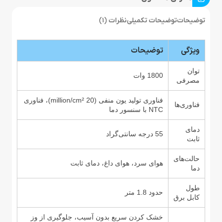
توضیحات
توضیحات تکمیلی
نظرات (1)
ویژگی
توضیحات
توان
1800 وات
مصرفی
فناوری تولید یون منفی (20 million/cm²)، فناوری
فناوری‌ها
NTC با سنسور دما
دمای
55 درجه سانتی‌گراد
ثابت
حالت‌های
هوای سرد، هوای داغ، دمای ثابت
دما
طول
حدود 1.8 متر
کابل برق
خشک کردن سریع بدون آسیب، جلوگیری از وز