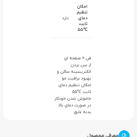
امکان
تنظیم
دمای
دارد
ثابت
55
℃
فن 6 صفحه ای
از بین بردن
الکتریسیته ساکن و
بهبود براقیت مو
امکان تنظیم دمای
ثابت ℃55
خاموش شدن خودکار
در صورت دمای بالا
بدنه عایق
معرفی محصول