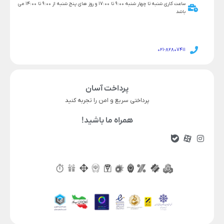
ساعت کاری شنبه تا چهار شنبه 9:00 تا 17:00 و روز های پنج شنبه از 9:00 تا 14:00 می
باشد
021-82807411
پرداخت آسان
پرداختی سریع و امن را تجربه کنید
همراه ما باشید!
ناموجود
قیمت محصول