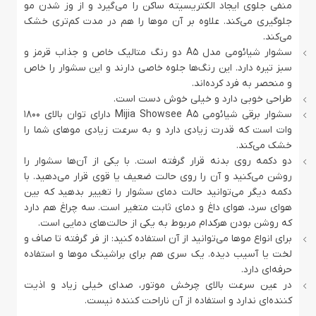
منفی جلوی ایجاد الکتریسیته ساکن را می‌گیرد و از وز شدن مو
جلوگیری می‌کند. علاوه بر آن موها را هم در مدت کم‌تری خشک
می‌کند.
سشوار شیائومی مدل A5 دو رنگ متالیک خاص و جذاب قرمز و
سبز تیره دارد. این رنگ‌ها جلوه خاصی دارند و این سشوار را خاص
و منحصر به فرد کرده‌اند.
طراحی خوبی دارد و خیلی خوش دست است.
سشوار برقی شیائومی Mijia Showsee A5 دارای توان بالای 1800
وات است که قدرت زیادی دارد و به سرعت زیادی موهای شما را
خشک می‌کند.
دو دکمه روی بدنه قرار گرفته است. با یکی از آن‌ها سشوار را
روشن می‌کنید و آن را روی حالت ضعیف یا قوی قرار می‌دهید. با
دکمه دیگر می‌توانید حالت دمای سشوار را تغییر بدهید که بین
هوای سرد، هوای داغ و دمای ثابت متغیر است. سه چراغ هم دارد
که روشن بودن هرکدام مربوط به یکی از حالت‌های دمایی است.
برای انواع موها می‌توانید از آن استفاده کنید: از فر گرفته تا صاف و
لخت یا آسیب دیده. یک سری هم برای براشینگ موها و استفاده
حرفه‌ای دارد.
در عین سرعت بالای چرخش موتور، صدای خیلی زیاد و اذیت‌
کننده‌ای ندارد و استفاده از آن ناراحت کننده نیست.