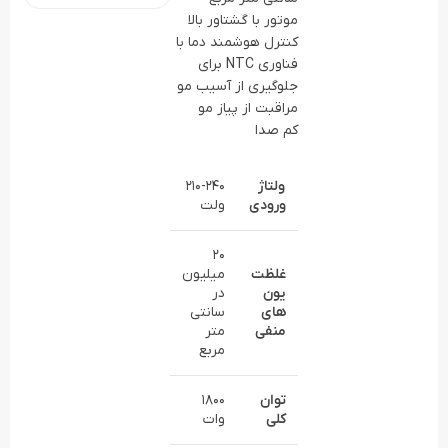
موتور با گشتاور بالا
کنترل هوشمند دما با
فناوری NTC برای
جلوگیری از آسیب مو
مراقبت از پیاز مو
کم صدا
ولتاژ
210-240
ورودی
ولت
20
غلظت
میلیون
یون
در
های
سانتی
منفی
متر
مربع
توان
1800
کلی
وات