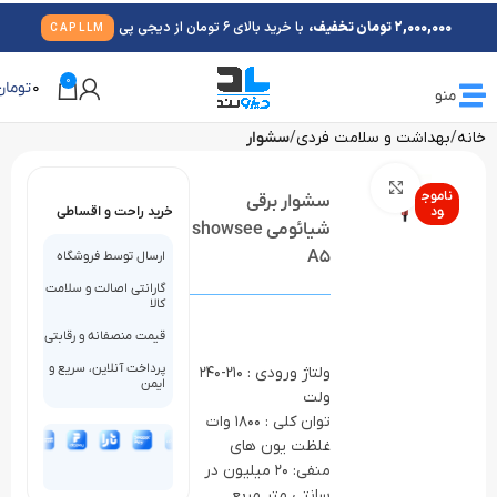
2,000,000 تومان تخفیف،
با خرید بالای 6 تومان از دیجی پی
CAPLLM
0
0
تومان
منو
خانه
بهداشت و سلامت فردی
سشوار
بزرگنمایی تصویر
ناموج
سشوار برقی
ود
خرید راحت و اقساطی
شیائومی showsee
A5
ارسال توسط فروشگاه
گارانتی اصالت و سلامت
کالا
قیمت منصفانه و رقابتی
پرداخت آنلاین، سریع و
ولتاژ ورودی : 210-240
ایمن
ولت
توان کلی : 1800 وات
غلظت یون های
منفی: 20 میلیون در
سانتی متر مربع