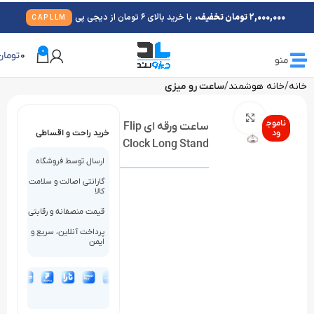
2,000,000 تومان تخفیف،
با خرید بالای 6 تومان از دیجی پی
CAPLLM
0
0
تومان
منو
خانه
خانه هوشمند
ساعت رو میزی
بزرگنمایی تصویر
ناموج
ساعت ورقه ای Flip
ود
خرید راحت و اقساطی
Clock Long Stand
ارسال توسط فروشگاه
گارانتی اصالت و سلامت
کالا
قیمت منصفانه و رقابتی
پرداخت آنلاین، سریع و
ایمن