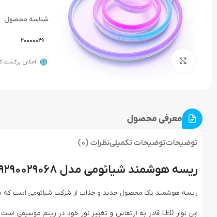
شناسه محصول
20000029
بزرگنمایی تصویر
امکان برگشت کال
معرفی محصول
توضیحات
توضیحات تکمیلی
نظرات (0)
ریسه هوشمند شیائومی مدل 9290029068
ریسه هوشمند یک محصول جدید و جذاب از شرکت شیائومی است که با ویژ