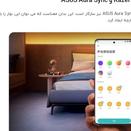
علاوه بر برنامه Mi Home، با اکوسیستم های Razer Chroma RGB و ASUS Aura Sync نیز سازگار است. این بدان معناست که می توان 
ه ایجاد کرد.