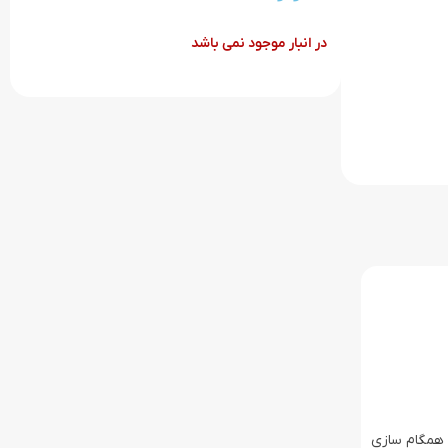
در انبار موجود نمی باشد
غییر نور خود در ریتم موسیقی است و می تواند با اکوسیستم های Razer Chroma RGB و ASUS Aura Sync نیز همگام سازی