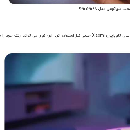
شیائومی مدل 9290029068
ریسه را می توان به عنوان نور پس زمینه محیطی برای برخی از مدل های تلویزیون Xiaomi چینی نیز استفاده کرد. این نوار می 