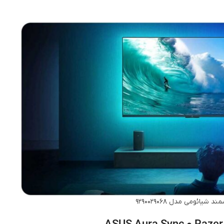
شیائومی مدل 9290029068