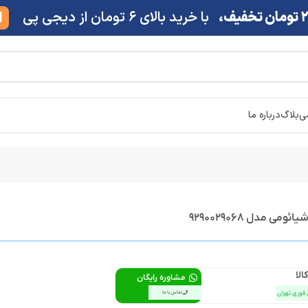
ف،
با خرید بالای 6 تومان از دیجی پی
M
شی
بلاگ
درباره ما
ی مدل 9290029068
الا
مشاوره رایگان
 فوری تهران
تماس با ما