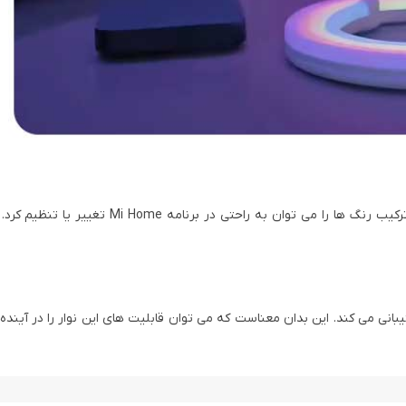
این محصول دارای 100 ترکیب رنگی از 16 میلیون طیف رنگی است. این ترکیب رنگ ها را می توان ب
ی می کند. این بدان معناست که می توان قابلیت های این نوار را در آینده 