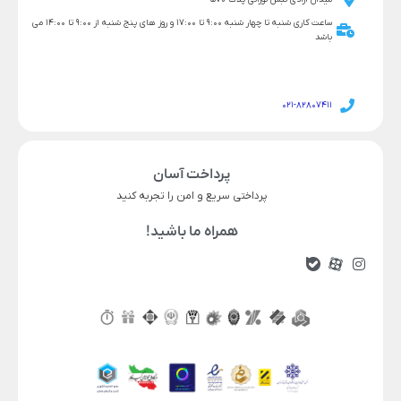
ساعت کاری شنبه تا چهار شنبه 9:00 تا 17:00 و روز های پنج شنبه از 9:00 تا 14:00 می
باشد
021-82807411
پرداخت آسان
پرداختی سریع و امن را تجربه کنید
همراه ما باشید!