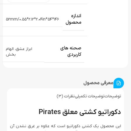
اندازه
146*54*52mm/0.55*2.12*2.04in
محصول
صحنه های
ابراز عشق، الهام
کاربردی
بخش
معرفی محصول
توضیحات
توضیحات تکمیلی
نظرات (3)
دکوراتیو کشتی معلق Pirates
این محصول یک کشتی دکوراتیو است که علاوه بر غرق نشدن آن