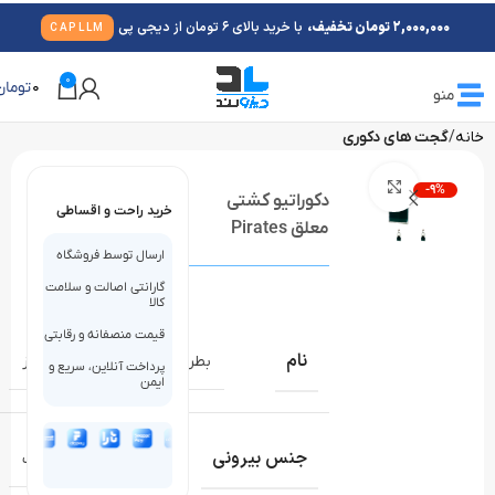
2,000,000 تومان تخفیف،
با خرید بالای 6 تومان از دیجی پی
CAPLLM
0
0
تومان
منو
خانه
گجت های دکوری
بزرگنمایی تصویر
-9%
دکوراتیو کشتی
خرید راحت و اقساطی
معلق Pirates
ارسال توسط فروشگاه
گارانتی اصالت و سلامت
کالا
قیمت منصفانه و رقابتی
نام
بطری مایع دریفت کشتی کروز
پرداخت آنلاین، سریع و
ایمن
جنس بیرونی
اکریلیک