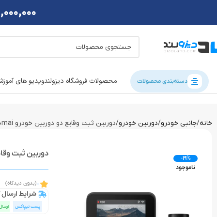
2,000,000 تومان تخفی
محصولات فروشگاه دیزولند
ویدیو های آموز
دسته‌بندی محصولات
خانه
جانبی خودرو
دوربین خودرو
دوربین ثبت وقایع دو دوربین خودرو 70mai مدل A200
دوربین ثبت وقایع دو د
-19%
ناموجود
0
(بدون دیدگاه)
شرایط ارسال ک
پست تیپاکس
ارسال