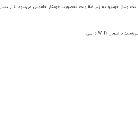
در صورت نصب کیت سخت‌افزاری مخصوص (UP02)، دوربین در زمان افت ولتاژ خودرو به زیر 11.8 ولت به‌صورت خودکار خاموش
تصال Wi-Fi داخلی.