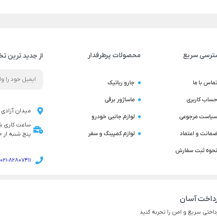
ترسی سریع
محصولات پرطرفدار
از جدید ترین تخ
ماس با ما
جارو رباتیک
ساب کاربری
ماساژور برقی
میدان آزادی ن
یاست مرجوعی
لوازم جانبی خودرو
مانت و اعتماد
لوازم کمپینگ و سفر
پنج شنبه از 9:00 تا 14:00 می باشد
حوه ثبت سفارش
021-82807411
داخت آسان
داختی سریع و امن را تجربه کنید