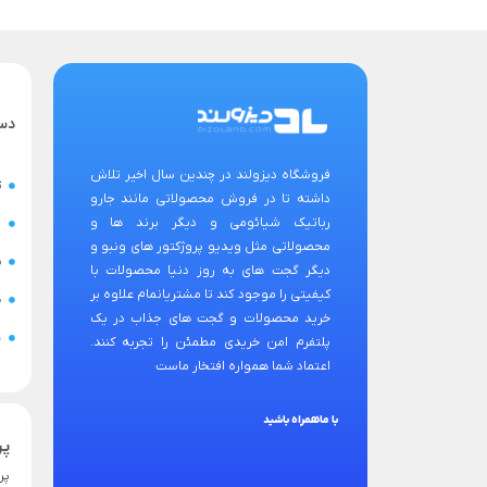
دس
فروشگاه دیزولند در چندین سال اخیر تلاش
ت
داشته تا در فروش محصولاتی مانند جارو
رباتیک شیائومی و دیگر برند ها و
ح
محصولاتی مثل ویدیو پروژکتور های ونبو و
س
دیگر گجت های به روز دنیا محصولات با
کیفیتی را موجود کند تا مشتریانمام علاوه بر
ض
خرید محصولات و گجت های جذاب در یک
ن
پلتفرم امن خریدی مطمئن را تجربه کنند.
اعتماد شما همواره افتخار ماست
با ماهمراه باشید
پر
پر