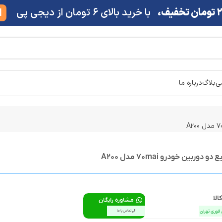
ف،
با خرید بالای 6 تومان از دیجی پی
M
شی
بلاگ
درباره ما
وربین خودرو 70mai مدل A200
الا
مشاوره رایگان
 فوری تهران
تماس با ما