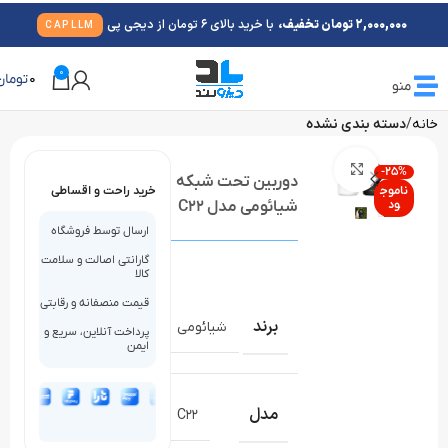
2,000,000 تومان تخفیف،
با خرید بالای 6 تومان از دیجی پی
CAPLLM
0
0
تومان
منو
خانه
دسته بندی نشده
بزرگنمایی تصویر
-25%
دوربین تحت شبکه
ناموج
خرید راحت و اقساطی
ود
شیائومی مدل C22
ارسال توسط فروشگاه
گارانتی اصالت و سلامت
کالا
قیمت منصفانه و رقابتی
برند
شیائومی
پرداخت آنلاین، سریع و
ایمن
مدل
C22