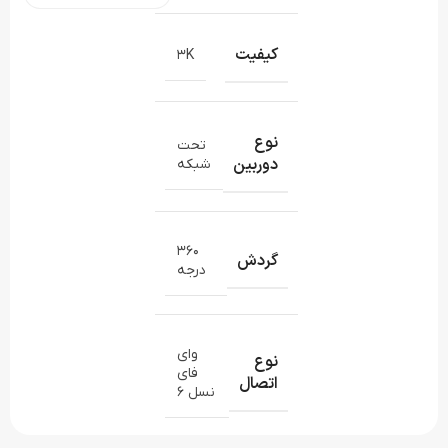
کیفیت
3K
نوع
تحت
دوربین
شبکه
۳۶۰
گردش
درجه
وای
نوع
فای
اتصال
نسل ۶