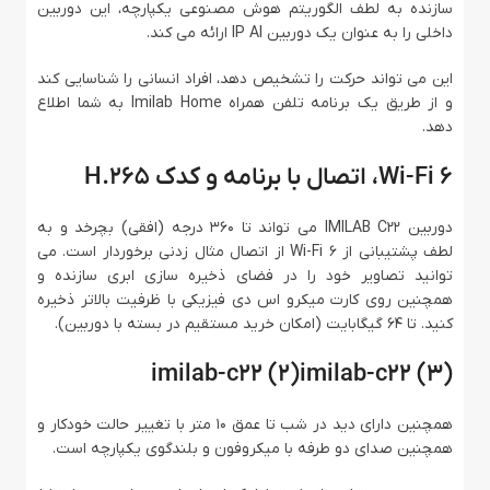
سازنده به لطف الگوریتم هوش مصنوعی یکپارچه، این دوربین
داخلی را به عنوان یک دوربین IP AI ارائه می کند.
این می تواند حرکت را تشخیص دهد، افراد انسانی را شناسایی کند
و از طریق یک برنامه تلفن همراه Imilab Home به شما اطلاع
دهد.
Wi-Fi 6، اتصال با برنامه و کدک H.265
دوربین IMILAB C22 می تواند تا 360 درجه (افقی) بچرخد و به
لطف پشتیبانی از Wi-Fi 6 از اتصال مثال زدنی برخوردار است. می
توانید تصاویر خود را در فضای ذخیره سازی ابری سازنده و
همچنین روی کارت میکرو اس دی فیزیکی با ظرفیت بالاتر ذخیره
کنید. تا 64 گیگابایت (امکان خرید مستقیم در بسته با دوربین).
imilab-c22 (2)imilab-c22 (3)
همچنین دارای دید در شب تا عمق 10 متر با تغییر حالت خودکار و
همچنین صدای دو طرفه با میکروفون و بلندگوی یکپارچه است.