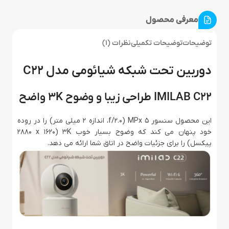
معرفی محصول
توضیحات
توضیحات تکمیلی
نظرات (1)
دوربین تحت شبکه شیائومی مدل C22
IMILAB C22 طراحی زیبا و وضوح 3K واضح
این محصول سنسور 5 MPx (f/2.0، اندازه 2 میلی متر) را در روده
خود پنهان می کند که وضوح بسیار خوب 3K (2880 x 1620
پیکسل) را برای جزئیات واضح در اتاق شما ارائه می دهد.