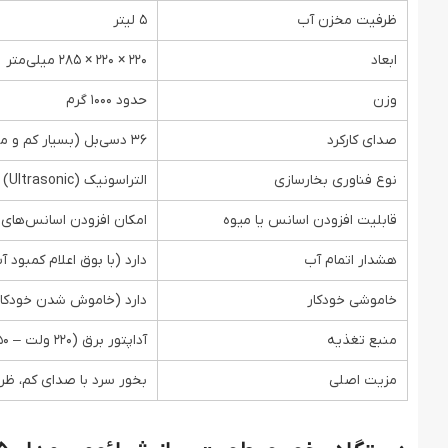
ظرفیت مخزن آب
5 لیتر
ابعاد
220 × 220 × 285 میلی‌متر
وزن
حدود 1000 گرم
صدای کارکرد
36 دسی‌بل (بسیار کم و مناسب اتاق خواب)
نوع فناوری بخارسازی
التراسونیک (Ultrasonic)
قابلیت افزودن اسانس یا میوه
امکان افزودن اسانس‌های ط
هشدار اتمام آب
دارد (با بوق اعلام کمبود آ
خاموشی خودکار
دارد (خاموش شدن خودکار
منبع تغذیه
آداپتور برق (220 ولت – 50 هرتز)
مزیت اصلی
بخور سرد با صدای کم، ظرف