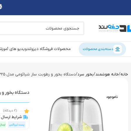
محصولات فروشگاه دیزولند
ویدیو های آموز
دسته‌بندی محصولات
خانه
خانه هوشمند
بخور سرد
دستگاه بخور و رطوبت ساز شیائومی مدل xiaomi deerma humidifier 5L F325
دستگاه بخور و رطوبت ساز شی
ناموجود
2.00
(2 دیدگاه)
شرایط ارسال ک
پست تیپاکس
ارسال