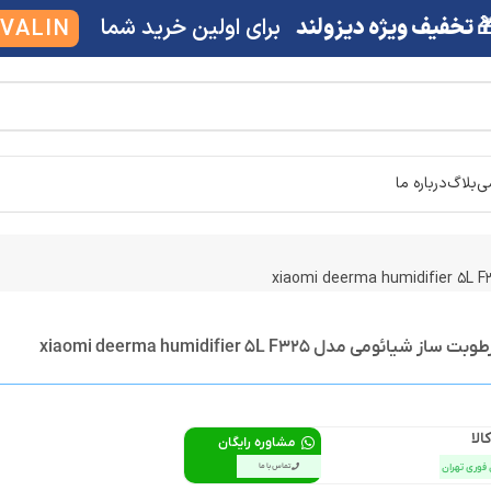
 تخفیف ویژه دیزولند
برای اولین خرید شما
VALIN
شی
بلاگ
درباره ما
ائومی مدل xiaomi deerma humidifier 5L F325
الا
مشاوره رایگان
 فوری تهران
تماس با ما