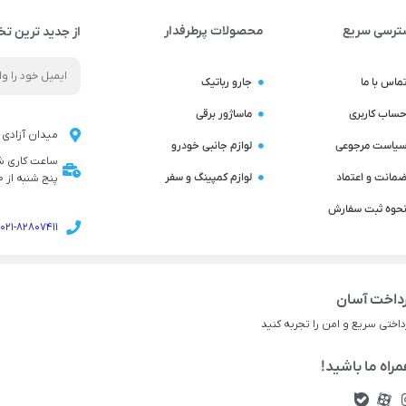
ترسی سریع
محصولات پرطرفدار
از جدید ترین تخ
ماس با ما
جارو رباتیک
ساب کاربری
ماساژور برقی
میدان آزادی ن
یاست مرجوعی
لوازم جانبی خودرو
مانت و اعتماد
لوازم کمپینگ و سفر
پنج شنبه از 9:00 تا 14:00 می باشد
حوه ثبت سفارش
021-82807411
داخت آسان
داختی سریع و امن را تجربه کنید
راه ما باشید!