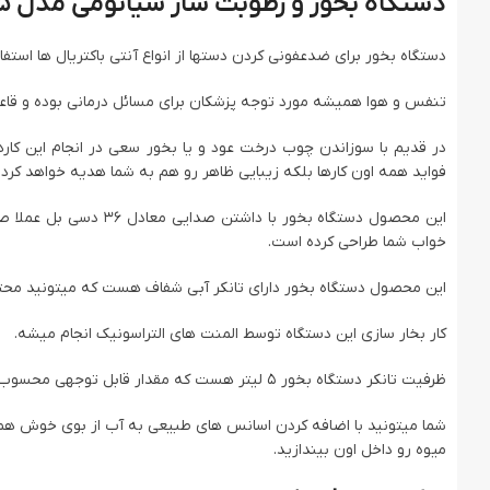
دستگاه بخور و رطوبت ساز شیائومی مدل xiaomi deerma humidifier 5L F325
دستگاه بخور برای ضدعفونی کردن دستها از انواع آنتی باکتریال ها استفا
تنفس و هوا همیشه مورد توجه پزشکان برای مسائل درمانی بوده و قاعدتا 
در قدیم با سوزاندن چوب درخت عود و یا بخور سعی در انجام این کارها
فواید همه اون کارها بلکه زیبایی ظاهر رو هم به شما هدیه خواهد کرد.
این محصول دستگاه بخور 
خواب شما طراحی کرده است.
این محصول دستگاه بخور دارای تانکر آبی شفاف هست که میتونید محتویا
کار بخار سازی این دستگاه توسط المنت های التراسونیک انجام میشه.
ظرفیت تانکر دستگاه بخور ۵ لیتر هست که مقدار قابل توجهی محسوب میشه که شاید از روی ظاهر حرفه ای اون به این موضوع شک کنید.
شما میتونید با اضافه کردن اسانس های طبیعی به آب از بوی خوش هم بهر
میوه رو داخل اون بیندازید.