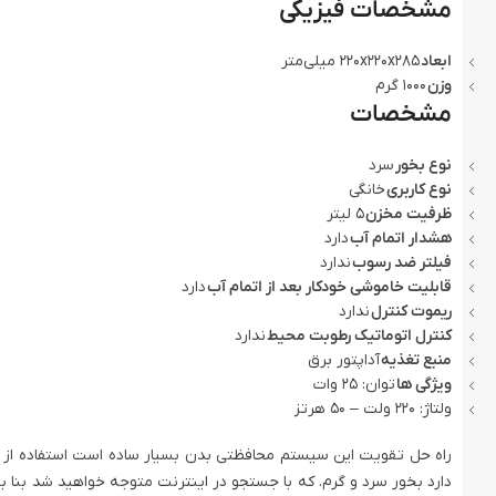
مشخصات فیزیکی
ابعاد
220x220x285 میلی‌متر
وزن
1000 گرم
مشخصات
نوع بخور
سرد
نوع کاربری
خانگی
ظرفیت مخزن
5 لیتر
هشدار اتمام آب
دارد
فیلتر ضد رسوب
ندارد
قابلیت خاموشی خودکار بعد از اتمام آب
دارد
ریموت کنترل
ندارد
کنترل اتوماتیک رطوبت محیط
ندارد
منبع تغذیه
آداپتور برق
ویژگی ها
توان: 25 وات
ولتاژ: 220 ولت – 50 هرتز
راه حل تقویت این سیستم محافظتی بدن بسیار ساده است استفاده از د
دارد بخور سرد و گرم. که با جستجو در اینترنت متوجه خواهید شد بنا ب