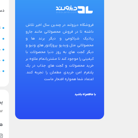
دس
فروشگاه دیزولند در چندین سال اخیر تلاش
ت
داشته تا در فروش محصولاتی مانند جارو
رباتیک شیائومی و دیگر برند ها و
ح
محصولاتی مثل ویدیو پروژکتور های ونبو و
س
دیگر گجت های به روز دنیا محصولات با
کیفیتی را موجود کند تا مشتریانمام علاوه بر
ض
خرید محصولات و گجت های جذاب در یک
ن
پلتفرم امن خریدی مطمئن را تجربه کنند.
اعتماد شما همواره افتخار ماست
با ماهمراه باشید
پر
پر
هم