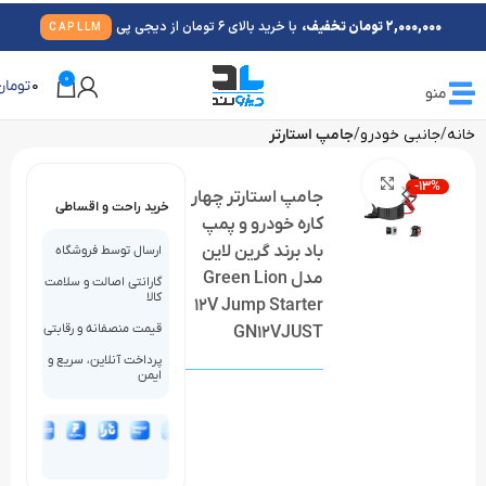
2,000,000 تومان تخفیف،
با خرید بالای 6 تومان از دیجی پی
CAPLLM
0
0
تومان
منو
خانه
جانبی خودرو
جامپ استارتر
بزرگنمایی تصویر
-13%
جامپ استارتر چهار
خرید راحت و اقساطی
کاره خودرو و پمپ
باد برند گرین لاین
ارسال توسط فروشگاه
مدل Green Lion
گارانتی اصالت و سلامت
کالا
12V Jump Starter
قیمت منصفانه و رقابتی
GN12VJUST
پرداخت آنلاین، سریع و
ایمن