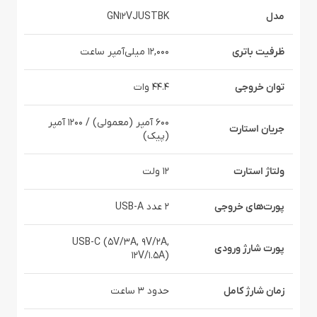
مدل
GN12VJUSTBK
ظرفیت باتری
12,000 میلی‌آمپر ساعت
توان خروجی
44.4 وات
600 آمپر (معمولی) / 1200 آمپر
جریان استارت
(پیک)
ولتاژ استارت
12 ولت
پورت‌های خروجی
2 عدد USB-A
USB-C (5V/3A, 9V/2A,
پورت شارژ ورودی
12V/1.5A)
زمان شارژ کامل
حدود 3 ساعت