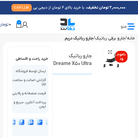
2,000,000 تومان تخفیف،
با خرید بالای 6 تومان از دیجی پی
CAPLLM
0
0
تومان
منو
خانه
جارو برقی رباتیک
جارو رباتیک دریم
بزرگنمایی تصویر
ناموج
جارو رباتیک
ود
خرید راحت و اقساطی
Dreame X50 Ultra
ارسال توسط فروشگاه
گارانتی اصالت و سلامت
کالا
قیمت منصفانه و رقابتی
پرداخت آنلاین، سریع و
ایمن