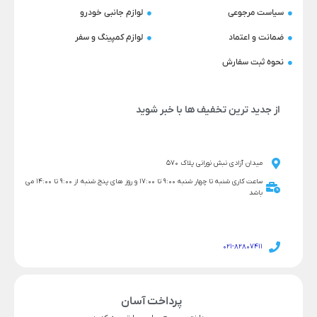
سیاست مرجوعی
لوازم جانبی خودرو
ضمانت و اعتماد
لوازم کمپینگ و سفر
نحوه ثبت سفارش
از جدید ترین تخفیف ها با خبر شوید
میدان آزادی نبش نورانی پلاک 570
ساعت کاری شنبه تا چهار شنبه 9:00 تا 17:00 و روز های پنج شنبه از 9:00 تا 14:00 می
باشد
021-82807411
پرداخت آسان