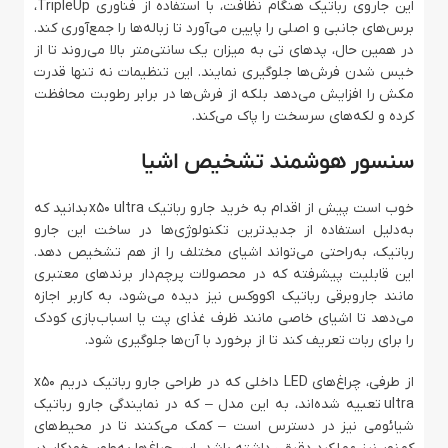
این جاروی رباتیک هنگام نظافت، با استفاده از فناوری TripleUp،
برس‌های جانبی و اصلی را پایین می‌آورد تا زباله‌ها را جمع‌آوری کند.
در همین حال، پدهای تی به میزان یک سانتی‌متر بالا می‌روند تا از
خیس شدن فرش‌ها جلوگیری نمایند. این تنظیمات نه تنها قدرت
مکش را افزایش می‌دهد بلکه از فرش‌ها در برابر رطوبت محافظت
کرده و لکه‌های سرسخت را پاک می‌کند.
سنسور هوشمند تشخیص اشیا
خوب است پیش از اقدام به خرید جارو رباتیک x50 ultra بدانید که
به‌دلیل استفاده از جدیدترین تکنولوژی‌ها در ساخت این جارو
رباتیک، به‌راحتی می‌تواند اشیای مختلف را از هم تشخیص دهد.
این قابلیت پیشرفته که در محصولات پرچم‌دار برندهای معتبری
مانند جاروبرقی رباتیک اکووکس نیز دیده می‌شود، به کاربر اجازه
می‌دهد تا اشیای خاصی مانند ظرف غذای پت یا اسباب‌بازی کودک
را برای ربات تعریف کند تا از برخورد با آن‌ها جلوگیری شود.
از طرفی، چراغ‌های LED داخلی که در طراحی جارو رباتیک دریم x50
ultra تعبیه شده‌اند، به این مدل – که در نمایندگی جارو رباتیک
شیائومی نیز در دسترس است – کمک می‌کنند تا در محیط‌های