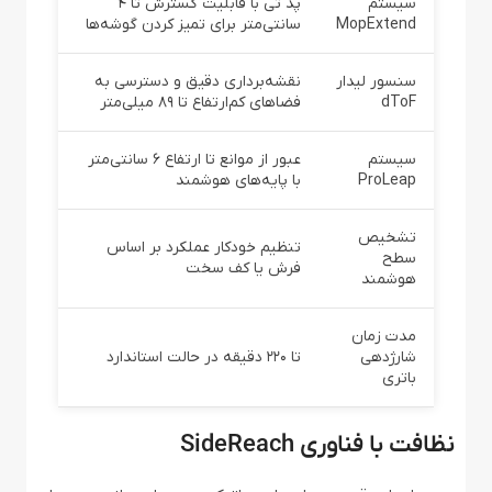
سیستم
پد تی با قابلیت گسترش تا ۴
MopExtend
سانتی‌متر برای تمیز کردن گوشه‌ها
سنسور لیدار
نقشه‌برداری دقیق و دسترسی به
dToF
فضاهای کم‌ارتفاع تا ۸۹ میلی‌متر
سیستم
عبور از موانع تا ارتفاع ۶ سانتی‌متر
ProLeap
با پایه‌های هوشمند
تشخیص
تنظیم خودکار عملکرد بر اساس
سطح
فرش یا کف سخت
هوشمند
مدت زمان
شارژدهی
تا ۲۲۰ دقیقه در حالت استاندارد
باتری
نظافت با فناوری SideReach