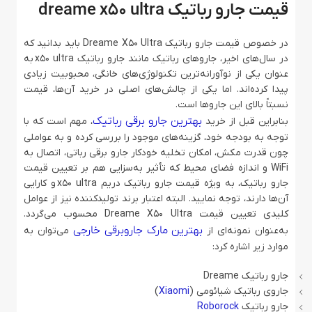
قیمت جارو رباتیک dreame x50 ultra
در خصوص قیمت جارو رباتیک Dreame X50 Ultra باید بدانید که
در سال‌های اخیر، جاروهای رباتیک مانند جارو رباتیک x50 ultra به
عنوان یکی از نوآورانه‌ترین تکنولوژی‌های خانگی، محبوبیت زیادی
پیدا کرده‌اند. اما یکی از چالش‌های اصلی در خرید آن‌ها، قیمت
نسبتاً بالای این جاروها است.
بهترین جارو برقی رباتیک
بنابراین قبل از خرید
، مهم است که با
توجه به بودجه خود، گزینه‌های موجود را بررسی کرده و به عواملی
چون قدرت مکش، امکان تخلیه خودکار جارو برقی رباتی، اتصال به
WiFi و اندازه فضای محیط که تأثیر به‌سزایی هم بر تعیین قیمت
جارو رباتیک، به ویژه قیمت جارو رباتیک دریم x50 ultra و کارایی
آن‌ها دارند، توجه نمایید. البته اعتبار برند تولیدکننده نیز از عوامل
کلیدی تعیین قیمت Dreame X50 Ultra محسوب می‌گردد.
بهترین مارک جاروبرقی خارجی
به‌عنوان نمونه‌ای از
می‌توان به
موارد زیر اشاره کرد:
جارو رباتیک Dreame
جاروی رباتیک شیائومی (
Xiaomi
)
جارو رباتیک
Roborock