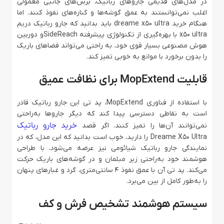
در مدل‌های قدیمی جاروهای رباتیک، برس‌های جانبی معمولی
اغلب نمی‌توانستند به عمق گوشه‌ها و کناره‌های نفوذ کنند. اما
هنگام خرید dreame x50 ultra باید بدانید که جارو رباتیک دریم
x50 ultra با بهره‌گیری از تکنولوژی پیشرفته SideReachو دوربین
هوش مصنوعی بسیار قوی خود، به راحتی می‌تواند فضاهای باریک
را بدون برخورد با موانع به خوبی تمیز کند.
قابلیت MopExtend برای نظافت عمیق
با استفاده از فناوری MopExtend، پد تی این جارو رباتیک قادر
است به نقاطی دسترسی پیدا کند که دیگر جاروها به‌راحتی
خرید جارو رباتیک
نمی‌توانند آن‌ها را تمیز کنند. اگر قصد
Dreame X50 Ultra را دارید، خوب است بدانید که این مدل، که در
نمایندگی جارو رباتیک شیائومی نیز عرضه می‌شود، با طراحی
هوشمند خود به‌راحتی زیر مبلمان و در گوشه‌های باریک حرکت
می‌کند. پد تی آن با عمق نفوذ ۴ سانتی‌متری، گرد و غبارهای پنهان
را به‌طور کامل از بین می‌برد.
سیستم هوشمند تشخیص فرش و کف