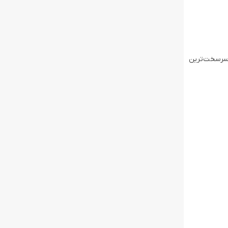
7 پاسکال و سیستم شستشوی مپ با آب گرم، جارو رباتیک هوشمند Roborock Qrevo Pro حتی سرسخت‌ترین