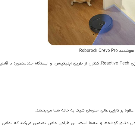
Roborock Qrevo P
همچنین، Qrevo Pro دارای امکاناتی از جمله شناسایی موانع با تکنولوژی Reactive Tech، کنترل از طریق اپلیکیشن، و ایستگاه چند
 این جارو رباتیک، طراحی FlexiArm™ برای تمیز کردن دقیق گوشه‌ها و لبه‌ها است. این طراحی خاص تضمین می‌کند که 