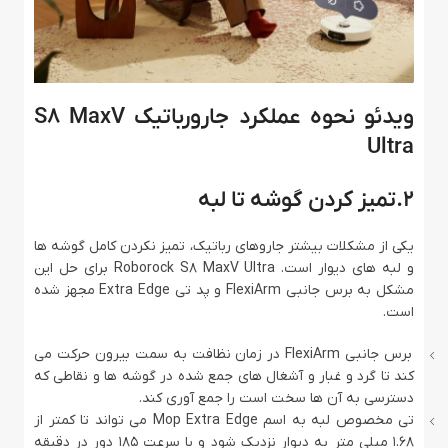
ویدئو نحوه عملکرد جارورباتیک S8 MaxV
Ultra
2.تمیز کردن گوشه تا لبه
یکی از مشکلات بیشتر جاروهای رباتیک، تمیز نکردن کامل گوشه ‌ها
و لبه‌ های دیوار است. Roborock S8 MaxV Ultra برای حل این
مشکل به برس جانبی FlexiArm و پد تی Extra Edge مجهز شده
است.
برس جانبی FlexiArm در زمان نظافت به سمت بیرون حرکت می
‌کند تا گرد و غبار و آشغال‌ های جمع‌ شده در گوشه‌ ها و نقاطی که
دسترسی به آن‌ ها سخت است را جمع‌ آوری کند.
تی مخصوص لبه به اسم Mop Extra Edge می‌ تواند تا کمتر از
۱.۶۸ میلی‌ متر به دیوار نزدیک شود و با سرعت ۱۸۵ دور در دقیقه