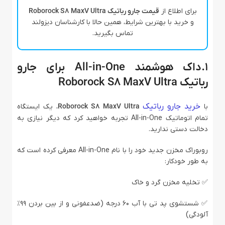
برای اطلاع از
قیمت جارو رباتیک Roborock S8 MaxV Ultra
و خرید با بهترین شرایط، همین حالا با کارشناسان دیزولند
تماس بگیرید.
1.داک هوشمند All-in-One برای جارو
رباتیک Roborock S8 MaxV Ultra
خرید جارو رباتیک
با
Roborock S8 MaxV Ultra
، یک ایستگاه
تمام اتوماتیک All-in-One تجربه خواهید کرد که دیگر نیازی به
دخالت دستی ندارید.
روبوراک مخزن جدید خود را با نام All-in-One معرفی کرده است که
به طور خودکار:
✅ تخلیه مخزن گرد و خاک
✅ شستشوی پد تی با آب ۶۰ درجه (ضدعفونی و از بین بردن ۹۹٪
آلودگی)