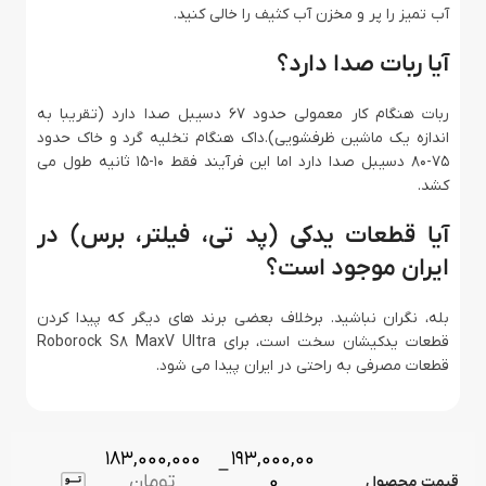
آب تمیز را پر و مخزن آب کثیف را خالی کنید.
آیا ربات صدا دارد؟
ربات هنگام کار معمولی حدود ۶۷ دسیبل صدا دارد (تقریبا به
اندازه یک ماشین ظرفشویی).داک هنگام تخلیه گرد و خاک حدود
۷۵-۸۰ دسیبل صدا دارد اما این فرآیند فقط ۱۰-۱۵ ثانیه طول می‌
کشد.
آیا قطعات یدکی (پد تی، فیلتر، برس) در
ایران موجود است؟
بله، نگران نباشید. برخلاف بعضی برند های دیگر که پیدا کردن
قطعات یدکیشان سخت است، برای Roborock S8 MaxV Ultra
قطعات مصرفی به راحتی در ایران پیدا می‌ شود.
183,000,000
193,000,00
–
0
تومان
قیمت محصول