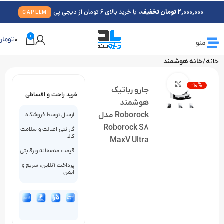
2,000,000 تومان تخفیف،
با خرید بالای 6 تومان از دیجی پی
CAPLLM
0
0
تومان
منو
خانه
خانه هوشمند
بزرگنمایی تصویر
-10%
جارو رباتیک
خرید راحت و اقساطی
هوشمند
Roborock مدل
ارسال توسط فروشگاه
Roborock S8
گارانتی اصالت و سلامت
کالا
MaxV Ultra
قیمت منصفانه و رقابتی
پرداخت آنلاین، سریع و
ایمن