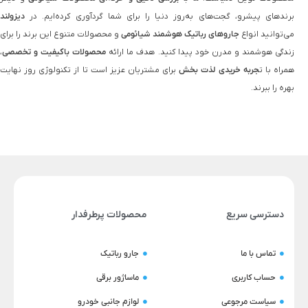
برندهای پیشرو، گجت‌های به‌روز دنیا را برای شما گردآوری کرده‌ایم. در
دیزولند
می‌توانید انواع
جاروهای رباتیک هوشمند شیائومی
و محصولات متنوع این برند را برای
زندگی هوشمند و مدرن خود پیدا کنید. هدف ما ارائه
محصولات باکیفیت و تخصصی
،
همراه با ت
جربه خریدی لذت‌ بخش
برای مشتریان عزیز است تا از تکنولوژی روز نهایت
بهره را ببرند.
دسترسی سریع
محصولات پرطرفدار
تماس با ما
جارو رباتیک
حساب کاربری
ماساژور برقی
سیاست مرجوعی
لوازم جانبی خودرو