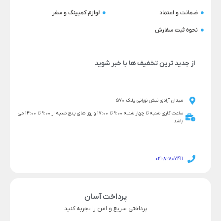
ضمانت و اعتماد
لوازم کمپینگ و سفر
نحوه ثبت سفارش
از جدید ترین تخفیف ها با خبر شوید
میدان آزادی نبش نورانی پلاک 570
ساعت کاری شنبه تا چهار شنبه 9:00 تا 17:00 و روز های پنج شنبه از 9:00 تا 14:00 می
باشد
021-82807411
پرداخت آسان
پرداختی سریع و امن را تجربه کنید