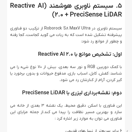
۵. سیستم ناوبری هوشمند (Reactive AI
2.0 + PreciSense LiDAR)
سیستم ناوبری در Roborock S8 MaxV Ultra از ترکیب دو فناوری
پیشرفته تشکیل شده است که به ربات می‌ گوید کجاست، کجا رفته
و چطور از موانع رد شود:
اول: تشخیص موانع با Reactive AI 2.0
با کمک دوربین RGB و نور سه‌ بعدی، بیش از ۷۰ نوع شیء را می‌
شناسد: کفش، کابل، اسباب‌ بازی، مدفوع حیوانات و بدون برخورد یا
گیر کردن، آرام از کنارشان رد می‌ شود.
دوم: نقشه‌برداری لیزری با PreciSense LiDAR
این فناوری با اسکن دقیق محیط، یک نقشه 3 بعدی از خانه می‌
سازد و بهترین مسیر نظافت را پیدا می‌ کند.از جمله مزایای این
فناوری می توان به موارد زیر اشاره کرد :
۶ برابر سریع‌تر از نسل‌های قدیمی