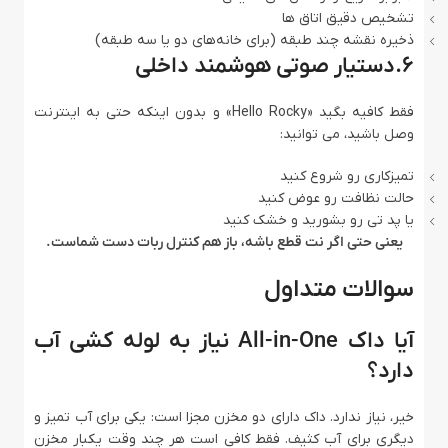
تشخیص دقیق اتاق‌ ها
ذخیره نقشه چند طبقه (برای خانه‌های دو یا سه طبقه)
6.دستیار صوتی هوشمند داخلی
فقط کافیه بگید «Hello Rocky» و بدون اینکه حتی به اینترنت
وصل باشید، می ‌توانید:
تمیزکاری رو شروع کنید
حالت نظافت رو عوض کنید
یا پد تی رو بشورید و خشک کنید
یعنی حتی اگر نت قطع باشه، باز هم کنترل ربات دست شماست.
سوالات متداول
آیا داک All-in-One نیاز به لوله ‌کشی آب
دارد؟
خیر، نیاز ندارد. داک دارای دو مخزن مجزا است: یکی برای آب تمیز و
دیگری برای آب کثیف. فقط کافی است هر چند وقت یکبار مخزن