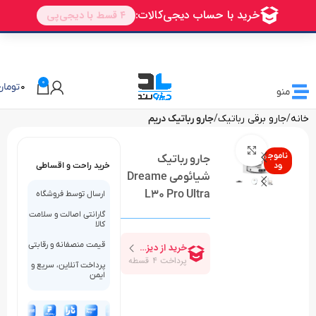
🎁 تخفیف ویژه دیزولند
برای اولین خرید شما
AVALIN
0
0
تومان
منو
خانه
جارو برقی رباتیک
جارو رباتیک دریم
بزرگنمایی تصویر
ناموج
جارو رباتیک
ود
خرید راحت و اقساطی
شیائومی Dreame
L30 Pro Ultra
ارسال توسط فروشگاه
گارانتی اصالت و سلامت
کالا
قیمت منصفانه و رقابتی
پرداخت آنلاین، سریع و
ایمن