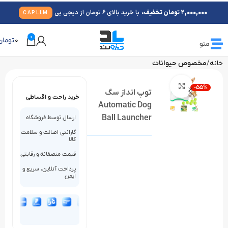
2,000,000 تومان تخفیف،
با خرید بالای 6 تومان از دیجی پی
CAPLLM
0
0
تومان
منو
خانه
مخصوص حیوانات
بزرگنمایی تصویر
-55%
توپ انداز سگ
خرید راحت و اقساطی
Automatic Dog
Ball Launcher
ارسال توسط فروشگاه
گارانتی اصالت و سلامت
کالا
قیمت منصفانه و رقابتی
پرداخت آنلاین، سریع و
ایمن