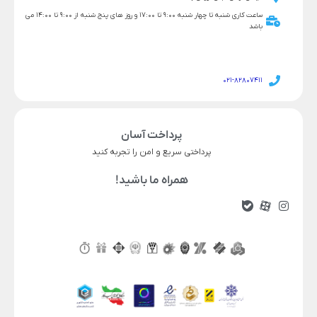
ساعت کاری شنبه تا چهار شنبه 9:00 تا 17:00 و روز های پنج شنبه از 9:00 تا 14:00 می
باشد
021-82807411
پرداخت آسان
پرداختی سریع و امن را تجربه کنید
همراه ما باشید!
11,599,000
25,966,000
قیمت محصول
رنگ