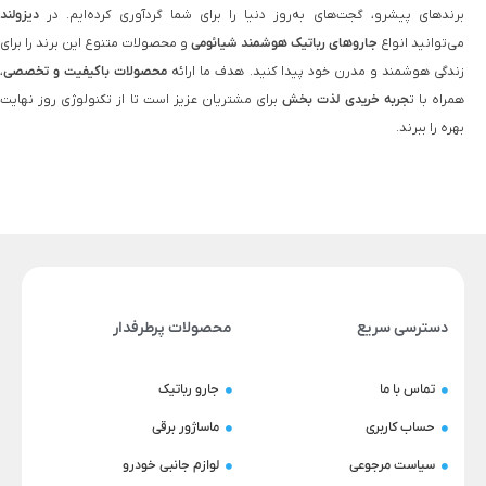
برندهای پیشرو، گجت‌های به‌روز دنیا را برای شما گردآوری کرده‌ایم. در
دیزولند
می‌توانید انواع
جاروهای رباتیک هوشمند شیائومی
و محصولات متنوع این برند را برای
زندگی هوشمند و مدرن خود پیدا کنید. هدف ما ارائه
محصولات باکیفیت و تخصصی
،
همراه با ت
جربه خریدی لذت‌ بخش
برای مشتریان عزیز است تا از تکنولوژی روز نهایت
بهره را ببرند.
دسترسی سریع
محصولات پرطرفدار
تماس با ما
جارو رباتیک
حساب کاربری
ماساژور برقی
سیاست مرجوعی
لوازم جانبی خودرو