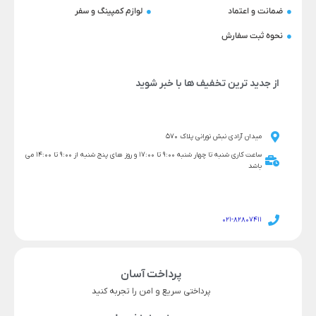
ضمانت و اعتماد
لوازم کمپینگ و سفر
نحوه ثبت سفارش
از جدید ترین تخفیف ها با خبر شوید
میدان آزادی نبش نورانی پلاک 570
ساعت کاری شنبه تا چهار شنبه 9:00 تا 17:00 و روز های پنج شنبه از 9:00 تا 14:00 می
باشد
021-82807411
پرداخت آسان
پرداختی سریع و امن را تجربه کنید