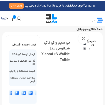
2,000,000 تومان تخفیف،
با خرید بالای 6 تومان از دیجی پی
CAPLLM
0
0
تومان
منو
خانه
کالای دیجیتال
بزرگنمایی تصویر
ناموج
بی سیم واکی تاکی
ود
خرید راحت و اقساطی
شیائومی مدل
Xiaomi 2S Walkie
ارسال توسط فروشگاه
Talkie
گارانتی اصالت و سلامت
کالا
قیمت منصفانه و رقابتی
پرداخت آنلاین، سریع و
ایمن