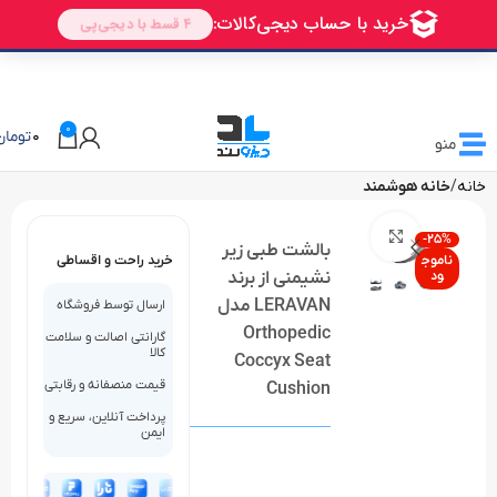
🎁 تخفیف ویژه دیزولند
برای اولین خرید شما
AVALIN
0
0
تومان
منو
خانه
خانه هوشمند
بزرگنمایی تصویر
-25%
بالشت طبی زیر
ناموج
خرید راحت و اقساطی
ود
نشیمنی از برند
LERAVAN مدل
ارسال توسط فروشگاه
Orthopedic
گارانتی اصالت و سلامت
کالا
Coccyx Seat
قیمت منصفانه و رقابتی
Cushion
پرداخت آنلاین، سریع و
ایمن