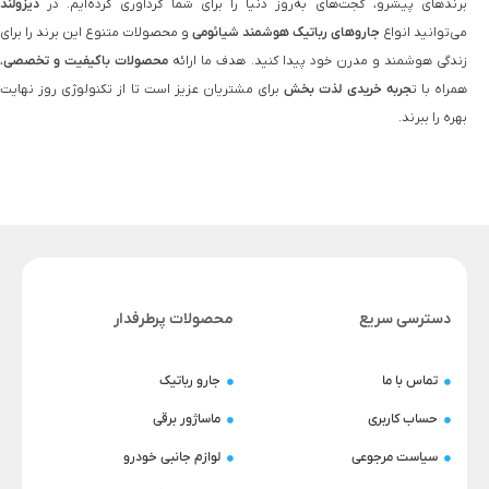
برندهای پیشرو، گجت‌های به‌روز دنیا را برای شما گردآوری کرده‌ایم. در
دیزولند
می‌توانید انواع
جاروهای رباتیک هوشمند شیائومی
و محصولات متنوع این برند را برای
زندگی هوشمند و مدرن خود پیدا کنید. هدف ما ارائه
محصولات باکیفیت و تخصصی
،
همراه با ت
جربه خریدی لذت‌ بخش
برای مشتریان عزیز است تا از تکنولوژی روز نهایت
بهره را ببرند.
دسترسی سریع
محصولات پرطرفدار
تماس با ما
جارو رباتیک
حساب کاربری
ماساژور برقی
سیاست مرجوعی
لوازم جانبی خودرو