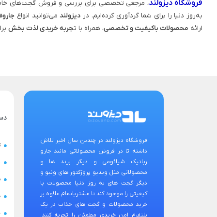
فروشگاه دیزولند
، مرجعی تخصصی برای بررسی و فروش گجت‌های خاص
به‌روز دنیا را برای شما گردآوری کرده‌ایم. در
دیزولند
می‌توانید انواع
جاروه
ارائه
محصولات باکیفیت و تخصصی
، همراه با ت
جربه خریدی لذت‌ بخش
برا
دس
فروشگاه دیزولند در چندین سال اخیر تلاش
ت
داشته تا در فروش محصولاتی مانند جارو
رباتیک شیائومی و دیگر برند ها و
ح
محصولاتی مثل ویدیو پروژکتور های ونبو و
س
دیگر گجت های به روز دنیا محصولات با
کیفیتی را موجود کند تا مشتریانمام علاوه بر
ض
خرید محصولات و گجت های جذاب در یک
ن
پلتفرم امن خریدی مطمئن را تجربه کنند.