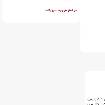
در انبار موجود نمی باشد
رند شیائومی،
Z
و
ZI7
است