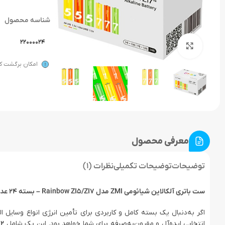
شناسه محصول
22000024
بزرگنمایی تصویر
امکان برگشت کال
معرفی محصول
توضیحات
توضیحات تکمیلی
نظرات (1)
ست باتری آلکالاین شیائومی ZMI مدل Rainbow ZI5/ZI7 – بسته ۲۴ عددی ترکیبی از سایزهای AA و AAA
اگر به‌دنبال یک بسته کامل و کاربردی برای تأمین انرژی انواع وسایل 
انتخابی ایده‌آل و مقرون‌به‌صرفه برای شما خواهد بود. این پک شامل
۱۲ عدد باتری قلمی