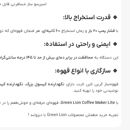
اسپرسو ساز مسافرتی قابل حمل گرین لاین  Lite
🔹
قدرت استخراج بالا:
با
فشار پمپ 20 بار
و زمان استخراج
60 ثانیه‌ای
، هر فنجان قهوه‌ای که ته
🔹
ایمنی و راحتی در استفاده:
این دستگاه به
محافظت در برابر دمای بیش از حد تا 145 درجه سانتی‌گراد
🔹
سازگاری با انواع قهوه:
قهوه‌ساز گرین لاین لایت دارای
نگهدارنده کپسول بزرگ، نگهدارنده کپ
نوشیدنی خود را تهیه کنید.
با
Green Lion Coffee Maker Lite
، قهوه‌ای حرفه‌ای و خوش‌طعم را در خ
تجربه خرید مطمئن محصولات Green Lion با دیزولند !