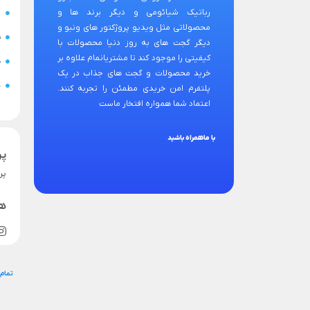
رباتیک شیائومی و دیگر برند ها و
ح
محصولاتی مثل ویدیو پروژکتور های ونبو و
س
دیگر گجت های به روز دنیا محصولات با
کیفیتی را موجود کند تا مشتریانمام علاوه بر
ض
خرید محصولات و گجت های جذاب در یک
ن
پلتفرم امن خریدی مطمئن را تجربه کنند.
اعتماد شما همواره افتخار ماست
با ماهمراه باشید
پر
پر
هم
تمام