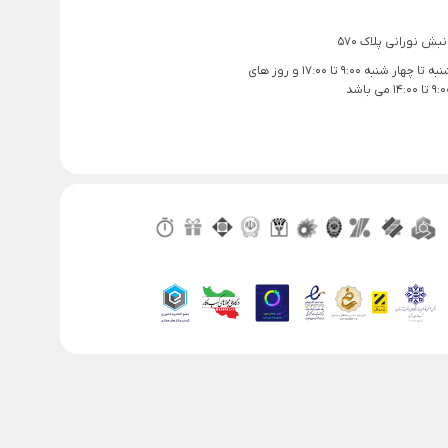
بش نورانی پلاک 570
ساعت کاری شنبه تا چهار شنبه 9:00 تا 17:00 و روز های