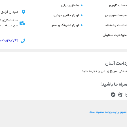
ساب کاربری
ماساژور برقی
میدان آزادی ن
یاست مرجوعی
لوازم جانبی خودرو
مانت و اعتماد
لوازم کمپینگ و سفر
پنج شنبه از 9:00 تا 14:00 می باشد
حوه ثبت سفارش
021-82807411
داخت آسان
داختی سریع و امن را تجربه کنید
راه ما باشید!
 حقوق برای دیزولند محفوظ است.