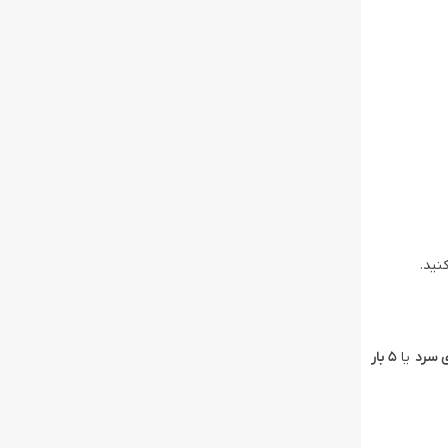
نید.
یا
5 بار