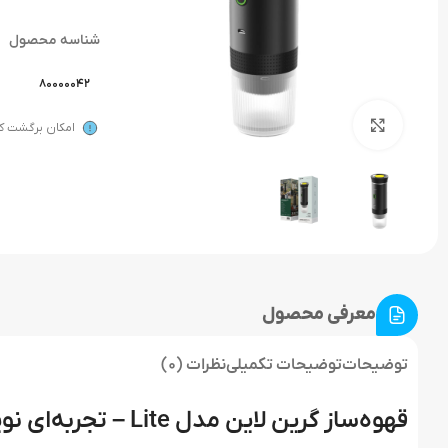
شناسه محصول
80000042
بزرگنمایی تصویر
امکان برگشت کال
معرفی محصول
توضیحات
توضیحات تکمیلی
نظرات (0)
قهوه‌ساز گرین لاین مدل Lite – تجربه‌ای نوین در دم‌آوری قهوه