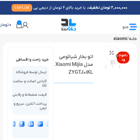
2,000,000 تومان تخفیف،
با خرید بالای 6 تومان از دیجی پی
CAPLLM
0
0
تومان
منو
خانه
xiaomi
بزرگنمایی تصویر
ناموج
اتو بخار شیائومی
ود
خرید راحت و اقساطی
مدل Xiaomi Mijia
ZYGTJ01KL
ارسال توسط فروشگاه
گارانتی اصالت و سلامت
کالا
قیمت منصفانه و رقابتی
پرداخت آنلاین، سریع و
ایمن