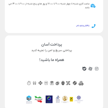
ساعت کاری شنبه تا چهار شنبه 9:00 تا 17:00 و روز های پنج شنبه از 9:00 تا 14:00 می
باشد
021-82807411
پرداخت آسان
پرداختی سریع و امن را تجربه کنید
همراه ما باشید!