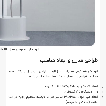
اتو بخار شیائومی مدل Xiaomi Mijia ZYGTJ01KL
طراحی مدرن و ابعاد مناسب
اتو بخار شیائومی همراه با میز اتو
با طراحی مینیمال و رنگ سفید
جذاب، به‌راحتی با فضای خانه شما هماهنگ می‌شود.
ابعاد اتو بخار
: 42.8×28.8×164.5 سانتی‌متر
وزن دستگاه
: 7.5 کیلوگرم
ابعاد میز اتو
: 130x35x100 سانتی‌متر با قابلیت تنظیم زاویه در سه
حالت (0، 45، و 90 درجه).