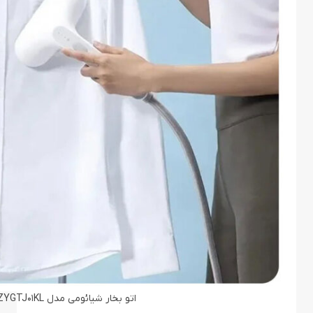
اتو بخار شیائومی مدل Xiaomi Mijia ZYGTJ01KL