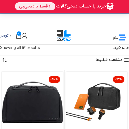
🎁 تخفیف ویژه دیزولند
برای اولین خرید شما
AVALIN
0
0
تومان
منو
خانه
کیف
Showing all 13 results
مشاهده فیلترها
-40%
-13%