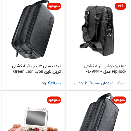
-22%
ناموجود
کیف رو دوشی اثر انگشتی
کیف دستی 3 زیپ اثر انگشتی
Fipilock مدل FL-V2213
گرین لاین Green Lion Lyon
Plus Fingerprint Bag
8,904,000
تومان
6,950,000
تومان
4,511,000
تومان
ناموجود
ناموجود