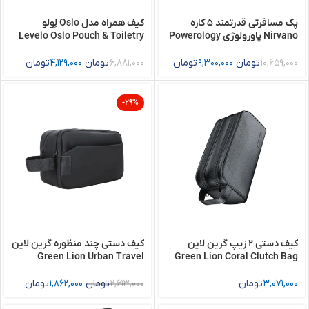
پک مسافرتی قدرتمند ۵ کاره
کیف همراه مدل Oslo لِولو
Nirvano پاورولوژی Powerology
Levelo Oslo Pouch & Toiletry
Bag
Nirvano 5-In-1 Power Travel
Kit
10,659,000
تومان
9,300,000
تومان
6,881,000
تومان
4,129,000
تومان
-29%
کیف دستی 2 زیپ گرین لاین
کیف دستی چند منظوره گرین لاین
Green Lion Urban Travel
Green Lion Coral Clutch Bag
Pouch
3,071,000
تومان
2,613,000
تومان
1,862,000
تومان