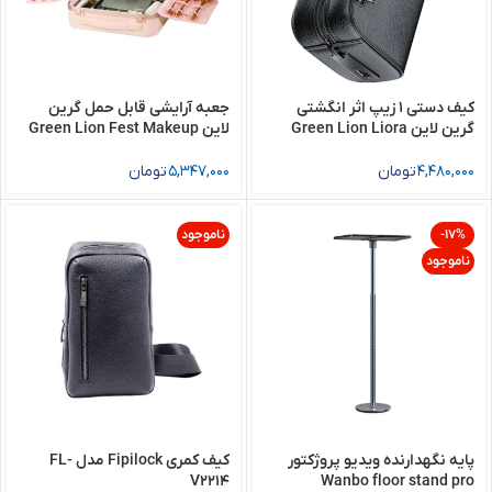
کیف دستی 1 زیپ اثر انگشتی
جعبه آرایشی قابل حمل گرین
گرین لاین Green Lion Liora
لاین Green Lion Fest Makeup
Bag
Fingerprint Bag
4,480,000
تومان
5,347,000
تومان
-17%
ناموجود
ناموجود
پایه نگهدارنده ویدیو پروژکتور
کیف کمری Fipilock مدل FL-
V2214
Wanbo floor stand pro