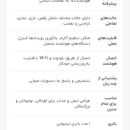
هوشمندانه به تعاملات انسانی
پیشرفته
حالت‌های
دارای حالات مختلف شامل رقص، بازی، شادی،
تعاملی
ناراحتی و تعجب
قابلیت‌های
امکان تنظیم آلارم، یادآوری رویدادها، کنترل
عملی
دستگاه‌های هوشمند متصل
اتصال
اتصال از طریق بلوتوث و Wi-Fi با قابلیت
هوشمند
به‌روزرسانی خودکار
پشتیبانی از
تشخیص و پاسخ به دستورات صوتی
چند زبان
مناسب
طراحی ایمن و جذاب برای کودکان، نوجوانان و
برای تمام
بزرگسالان
سنین
باتری
1 عدد باتری لیتیومی