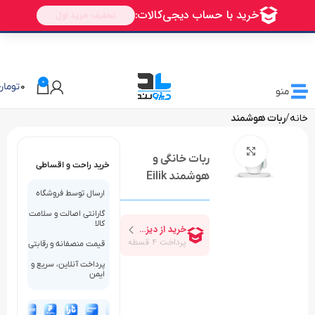
🎁 تخفیف ویژه دیزولند
برای اولین خرید شما
AVALIN
0
0
تومان
منو
خانه
ربات هوشمند
بزرگنمایی تصویر
ربات خانگی و
خرید راحت و اقساطی
هوشمند Eilik
ارسال توسط فروشگاه
گارانتی اصالت و سلامت
کالا
قیمت منصفانه و رقابتی
پرداخت آنلاین، سریع و
ایمن