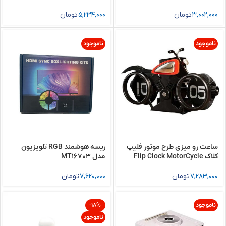
Decoration Air Humidifier
3,002,000
تومان
5,234,000
تومان
ناموجود
ناموجود
ساعت رو میزی طرح موتور فلیپ
ریسه هوشمند RGB تلویزیون
کلاک Flip Clock MotorCycle
مدل MT16703
F116
7,283,000
تومان
7,620,000
تومان
ناموجود
-18%
ناموجود