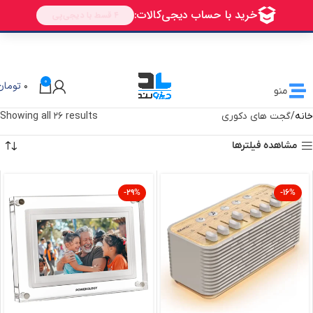
🎁 تخفیف ویژه دیزولند
برای اولین خرید شما
AVALIN
0
0
تومان
منو
خانه
گجت های دکوری
Showing all 26 results
مشاهده فیلترها
-29%
-16%