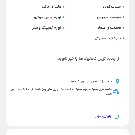
حساب کاربری
ماساژور برقی
سیاست مرجوعی
لوازم جانبی خودرو
ضمانت و اعتماد
لوازم کمپینگ و سفر
نحوه ثبت سفارش
از جدید ترین تخفیف ها با خبر شوید
میدان آزادی نبش نورانی پلاک 570
ساعت کاری شنبه تا چهار شنبه 9:00 تا 17:00 و روز های پنج شنبه از 9:00 تا 14:00 می
باشد
021-82807411