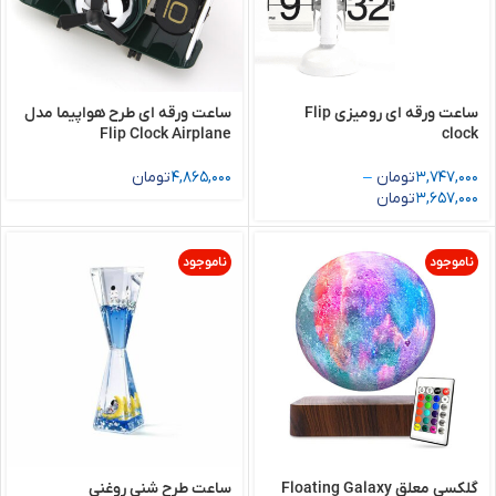
ساعت ورقه ای رومیزی Flip
ساعت ورقه ای طرح هواپیما مدل
Flip Clock Airplane
clock
3,747,000
تومان
–
4,865,000
تومان
3,657,000
تومان
ناموجود
ناموجود
گلکسی معلق Floating Galaxy
ساعت طرح شنی روغنی