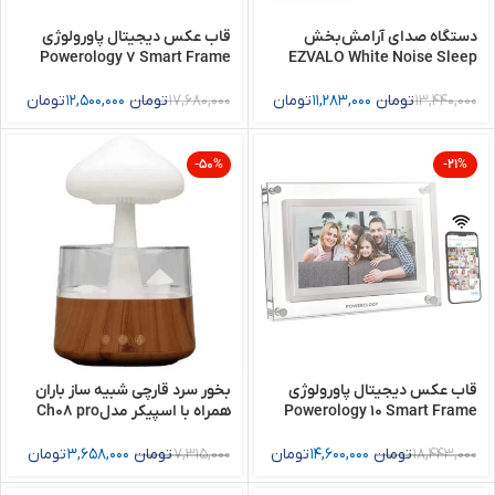
دستگاه صدای آرامش‌بخش
قاب عکس دیجیتال پاورولوژی
Powerology 7 Smart Frame
EZVALO White Noise Sleep
Digital Photo Display
Sound Machine SM2L-B
13,440,000
تومان
11,283,000
تومان
17,680,000
تومان
12,500,000
تومان
-50%
-21%
قاب عکس دیجیتال پاورولوژی
بخور سرد قارچی شبیه ساز باران
Powerology 10 Smart Frame
همراه با اسپیکر مدلCh08 pro
Digital Photo Display
18,443,000
تومان
14,600,000
تومان
7,315,000
تومان
3,658,000
تومان