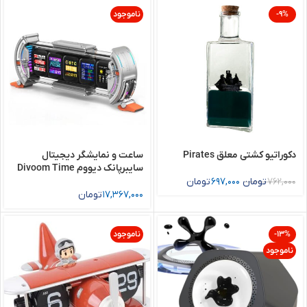
-9%
ناموجود
دکوراتیو کشتی معلق Pirates
ساعت و نمایشگر دیجیتال
سایبرپانک دیووم Divoom Time
Gate
762,000
تومان
697,000
تومان
17,367,000
تومان
-13%
ناموجود
ناموجود