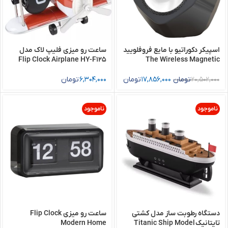
اسپيكر دكوراتيو با مایع فروفلویید
ساعت رو میزی فلیپ لاک مدل
Flip Clock Airplane HY-F125
The Wireless Magnetic
Speaker
20,502,000
تومان
17,856,000
تومان
6,304,000
تومان
ناموجود
ناموجود
دستگاه رطوبت ساز مدل کشتی
ساعت رو میزی Flip Clock
تایتانیک Titanic Ship Model
Modern Home