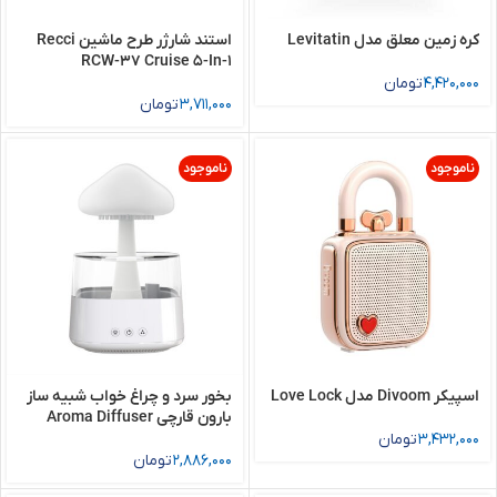
کره زمین معلق مدل Levitatin
استند شارژر طرح ماشین Recci
RCW-37 Cruise 5-In-1
4,420,000
تومان
3,711,000
تومان
ناموجود
ناموجود
اسپیکر Divoom مدل Love Lock
بخور سرد و چراغ خواب شبیه ساز
بارون قارچی Aroma Diffuser
3,432,000
تومان
2,886,000
تومان