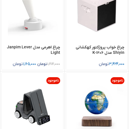
چراغ خواب پروژکتور کهکشانی
چراغ اهرمی مدل Janpim Lever
Shiyin مدل K-1206
Light
3,424,000
تومان
1,414,000
تومان
1,165,000
تومان
ناموجود
ناموجود