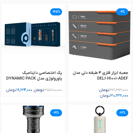
-45%
-9%
جعبه ابزار فلزی 4 طبقه دلی مدل
پک اختصاصی داینامیک
DELI-H1001-ADEF
پاورولوژی مدل DYNAMIC PACK
33,313,000
تومان
35,600,000
تومان
19,624,000
تومان
30,232,000
تومان
-19%
-21%