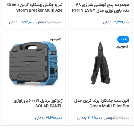
مجموعه پیچ گوشتی شارژی 48
تبر و چکش چندکاره گرین Green
تکه پاورولوژی مدل P62IN1ESGY
Storm Breaker Multi Axe
Hammer
3,361,000
تومان
2,558,000
تومان
1,872,000
تومان
-27%
ناموجود
ناموجود
انبردست چندکاره برند گرین مدل
ژنراتور پرتابل 600W پاورلوژی
SOLAR PANEL
Green Multi Plier Pro
2,979,000
تومان
2,165,000
تومان
71,498,000
تومان