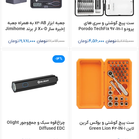
ست پیچ گوشتی و سری های
جعبه ابزار x2-AB به همراه جعبه
پرودو Porodo TechFix 97‑In‑1
إخیره ساز X0-D از برند Jimihome
Electric Screwdriver Kit
5,875,000
تومان
4,516,000
تومان
22,094,000
تومان
19,781,000
تومان
-14%
ست پیچ گوشتی و بوکس گرین
چراغ‌قوه سبک و جمع‌وجور Olight
لاین Green Lion 42-IN-1
Diffused EDC
Ratchet Socket Set