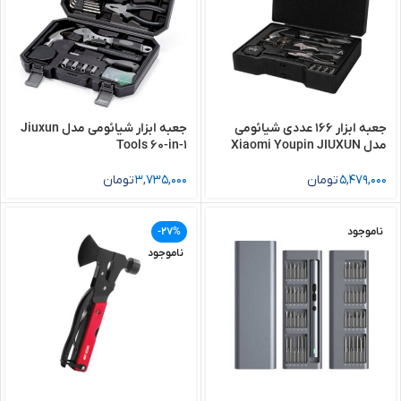
جعبه ابزار 166 عددی شیائومی
جعبه ابزار شیائومی مدل Jiuxun
مدل Xiaomi Youpin JIUXUN
Tools 60-in-1
166 In 1
5,479,000
تومان
3,735,000
تومان
ناموجود
-27%
ناموجود