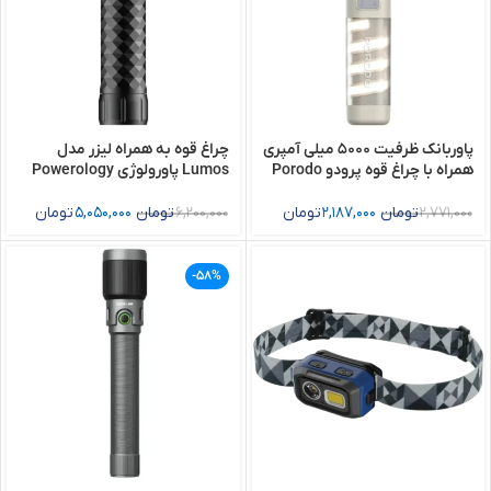
پاوربانک ظرفیت 5000 میلی آمپری
چراغ قوه به همراه لیزر مدل
همراه با چراغ قوه پرودو Porodo
Lumos پاورولوژی Powerology
Lumos 4000mAh Work Light
PowerBeam 5000mAh Power
with Laser
Bank
2,771,000
تومان
2,187,000
تومان
6,200,000
تومان
5,050,000
تومان
-58%