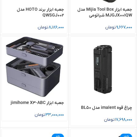
جعبه ابزار Mijia Tool Box مدل
جعبه ابزار برند HOTO مدل
MJGJX001QW شیائومی
QWSGJ002
9,667,000
تومان
8,186,000
تومان
جعبه ابزار jimihome X3-ABC
چراغ قوه imalent مدل BL50
33,000,000
تومان
17,698,000
تومان