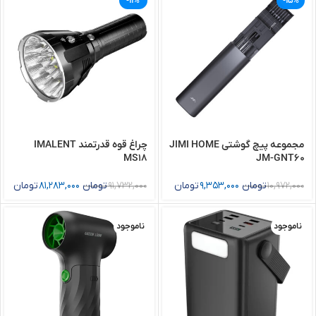
-11%
-15%
مجموعه پیچ گوشتی JIMI HOME
چراغ قوه قدرتمند IMALENT
MS18
JM-GNT60
10,972,000
تومان
9,353,000
تومان
91,732,000
تومان
81,283,000
تومان
ناموجود
ناموجود