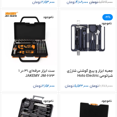
5,434,000
تومان
4,109,000
تومان
2,153,000
تومان
-21%
ناموجود
ناموجود
جعبه ابزار و پیچ گوشتی شارژی
ست ابزار حرفه‌ای 31 در 1
شیائومی Hoto Electric
JAKEMY JM-6123
Screwdriver QWDGJ001
6,978,000
تومان
5,523,000
تومان
2,152,000
تومان
ناموجود
ناموجود