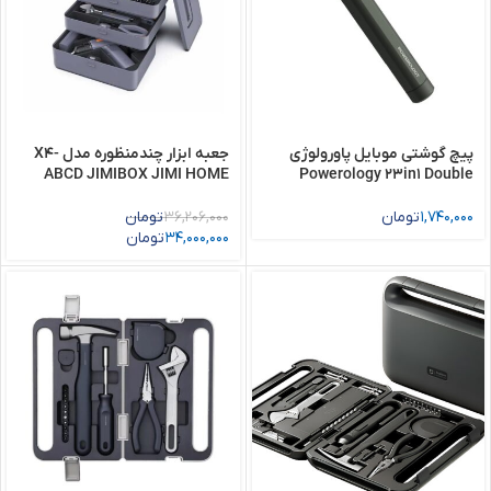
پیچ گوشتی موبایل پاورولوژی
جعبه ابزار چندمنظوره مدل X4-
ABCD JIMIBOX JIMI HOME
Powerology 23in1 Double
Head Bits Design Pen Type
Screwdriver Set
1,740,000
تومان
36,206,000
تومان
34,000,000
تومان