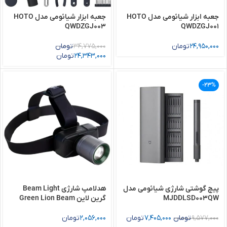
جعبه ابزار شیائومی مدل HOTO
جعبه ابزار شیائومی مدل HOTO
QWDZGJ003
QWDZGJ001
24,950,000
تومان
34,775,000
تومان
24,343,000
تومان
-23%
پیچ گوشتی شارژی شیائومی مدل
هدلامپ شارژی Beam Light
MJDDLSD003QW
گرین لاین Green Lion Beam
Light Headlamp
9,577,000
تومان
7,405,000
تومان
2,056,000
تومان