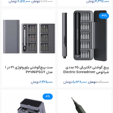
4,397,000
تومان
7,616,000
تومان
6,571,000
تومان
-31%
پیچ گوشتی الکتریکی 25 عددی
ست پیچ‌گوشتی پاورولوژی ۳۱ در ۱
شیائومی Electric Screwdriver
مدل P31IN1PSGY
Set HOTO QWLSD010, 25 in 1
8,410,000
تومان
5,838,000
تومان
2,425,000
تومان
-6%