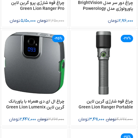
چراغ دور سر مدل BrightVision
چراغ قوه شارژی پرو گرین لاین
پاورولوژی مدل Powerology
Green Lion Ranger Pro
Portable LED Torch
BrightVision Rechargeable
LED Headlamp
2,916,000
تومان
12,250,000
تومان
5,150,000
تومان
-25%
-27%
چراغ قوه شارژی گرین لاین
چراغ ال ای دی همراه با پاوربانک
Green Lion Ranger Portable
گرین لاین Green Lion Lumenix
Portable LED Light with Power
LED Torch
Bank
4,797,000
تومان
3,491,000
تومان
3,262,000
تومان
2,447,000
تومان
-25%