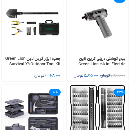
پيچ گوشتی دریلی گرین لاین
جعبه ابزار گرین لاین Green Lion
Survival X9 Outdoor Tool Kit
Green Lion 35 in1 Electric
Screwdriver Set
7,800,000
تومان
5,815,000
تومان
6,348,000
تومان
-10%
-23%