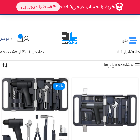
🎁 تخفیف ویژه دیزولند
برای اولین خرید شما
AVALIN
0
0
تومان
منو
خانه
ابزار آلات
نمایش 1–40 از 57 نتیجه
مشاهده فیلترها
-30%