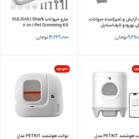
آرایش و تمیزکننده حیوانات
جارو حیوانات GULIGULI Shark
ی پورودو لایف‌استایل
7-in-1 Pet Grooming Kit
Porodo Lifestyle
9,270
تومان
Grooming Kit Trimm
16,222,000
تومان
Vac
جود
ناموجود
توالت هوشمند PETKIT مدل
توالت هوشمند PETKIT مدل