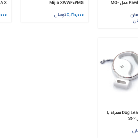
شیائومی Pawbby مدل MG-
Mijia XWWF02MG
A X
مان
5,210,000
تومان
,000
ان
قلاده سگ Dog Leash همراه با
S
ان