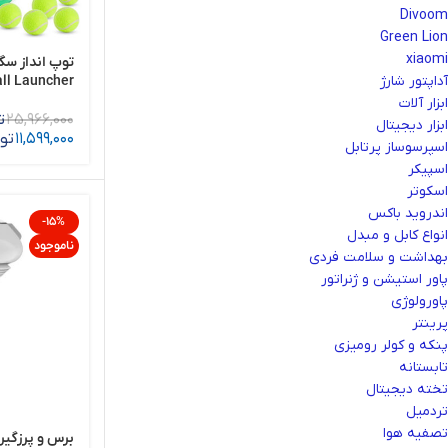
Divoom
Green Lion
xiaomi
ll Launcher
آداپتور شارژ
ابزار آلات
25,966,000
ت
ابزار دیجیتال
11,599,000
تو
اسپرسوساز پرتابل
اسپیکر
اسکوتر
اندروید باکس
-15%
انواع کابل و مبدل
ناموجود
بهداشت و سلامت فردی
پاور استیشن و ژنراتور
پاورولوژی
پرینتر
پنکه و کولر رومیزی
تابستانه
تخته دیجیتال
تردمیل
تصفیه هوا
برس و پرزگیر