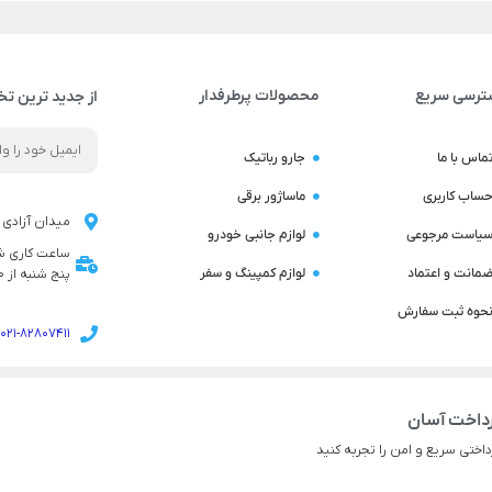
ترسی سریع
محصولات پرطرفدار
از جدید ترین تخ
ماس با ما
جارو رباتیک
ساب کاربری
ماساژور برقی
میدان آزادی ن
یاست مرجوعی
لوازم جانبی خودرو
مانت و اعتماد
لوازم کمپینگ و سفر
پنج شنبه از 9:00 تا 14:00 می باشد
حوه ثبت سفارش
021-82807411
داخت آسان
داختی سریع و امن را تجربه کنید