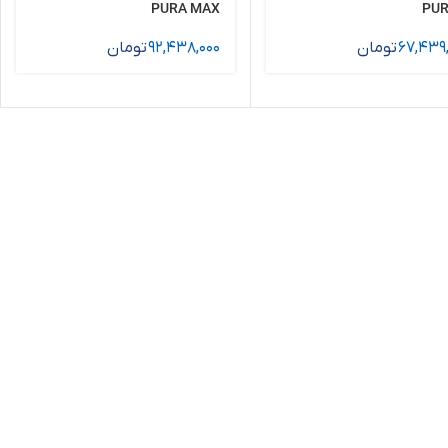
PURA MAX
PUR
67,439
تومان
92,438,000
تومان