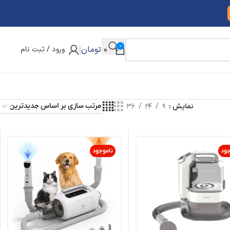
0
0
تومان
ورود / ثبت نام
نمایش
9
24
36
جود
ناموجود