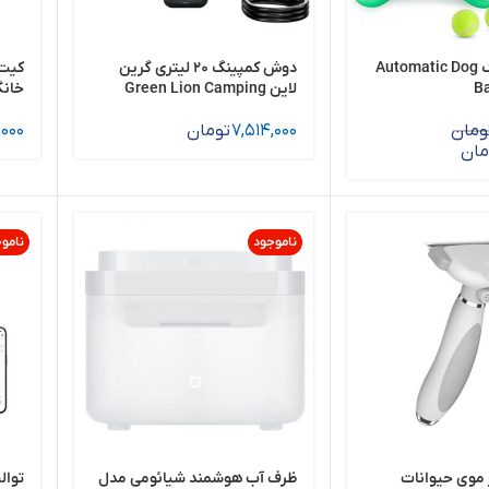
توپ انداز سگ Automatic Dog
دوش کمپینگ 20 لیتری گرین
کیت 
Ba
لاین Green Lion Camping
خانگ
 Pet
Shower
ومان
7,514,000
تومان
,000
er &
مان
uum
ناموجود
نامو
 موی حیوانات
ظرف آب هوشمند شیائومی مدل