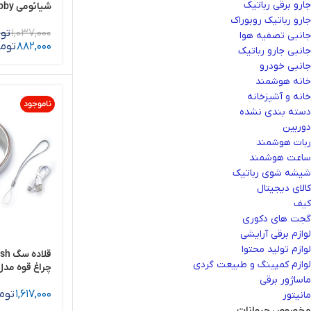
جارو برقی رباتیک
PCO001
جارو رباتیک روبوراک
1,037,000
تو
جانبی تصفیه هوا
882,000
توم
جانبی جارو رباتیک
جانبی خودرو
خانه هوشمند
خانه و آشپزخانه
ناموجود
دسته بندی نشده
دوربین
ربات هوشمند
ساعت هوشمند
شیشه شوی رباتیک
کالای دیجیتال
کیف
گجت های دکوری
لوازم برقی آرایشی
لوازم تولید محتوا
لوازم کمپینگ و طبیعت گردی
چراغ قوه مدل 62
ماساژور برقی
1,617,000
توم
مانیتور
مخصوص حیوانات