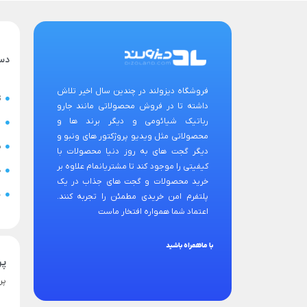
دس
فروشگاه دیزولند در چندین سال اخیر تلاش
ت
داشته تا در فروش محصولاتی مانند جارو
رباتیک شیائومی و دیگر برند ها و
ح
محصولاتی مثل ویدیو پروژکتور های ونبو و
س
دیگر گجت های به روز دنیا محصولات با
کیفیتی را موجود کند تا مشتریانمام علاوه بر
ض
خرید محصولات و گجت های جذاب در یک
ن
پلتفرم امن خریدی مطمئن را تجربه کنند.
اعتماد شما همواره افتخار ماست
با ماهمراه باشید
پر
پر