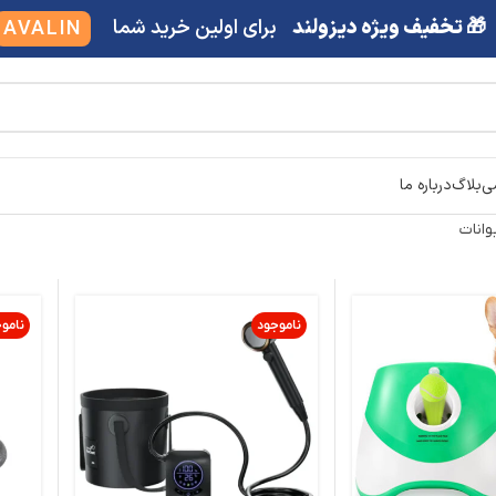
🎁 تخفیف ویژه دیزولند
برای اولین خرید شما
AVALIN
شی
بلاگ
درباره ما
انات
ناموجود
نامو